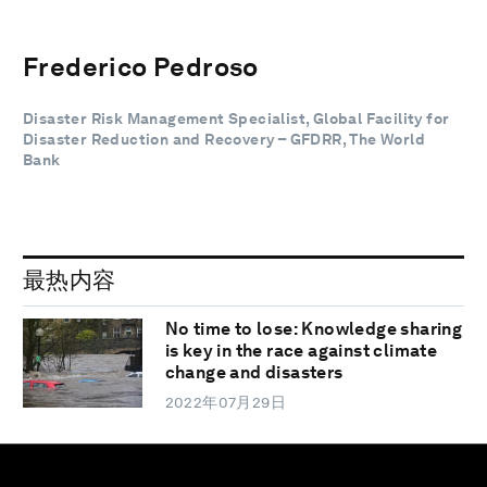
Frederico Pedroso
Disaster Risk Management Specialist, Global Facility for
Disaster Reduction and Recovery – GFDRR, The World
Bank
最热内容
No time to lose: Knowledge sharing
is key in the race against climate
change and disasters
2022年07月29日