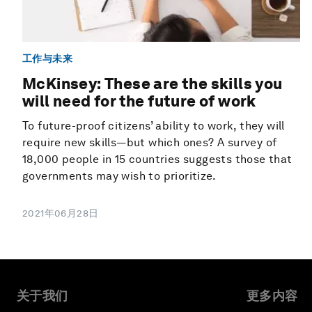
工作与未来
McKinsey: These are the skills you
will need for the future of work
To future-proof citizens’ ability to work, they will
require new skills—but which ones? A survey of
18,000 people in 15 countries suggests those that
governments may wish to prioritize.
2021年06月28日
关于我们
更多内容