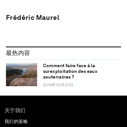
Frédéric Maurel
最热内容
Comment faire face à la
surexploitation des eaux
souterraines ?
2018年03月21日
关于我们
我们的策略