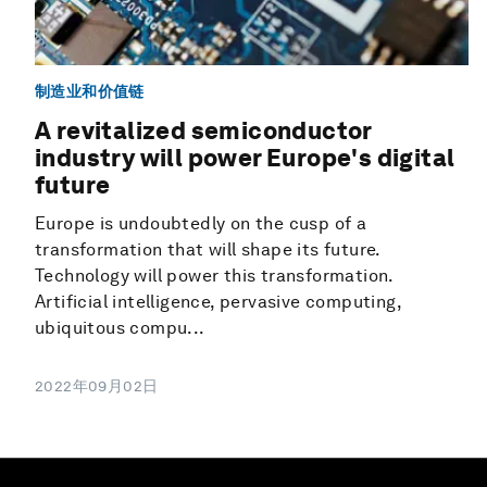
制造业和价值链
A revitalized semiconductor
industry will power Europe's digital
future
Europe is undoubtedly on the cusp of a
transformation that will shape its future.
Technology will power this transformation.
Artificial intelligence, pervasive computing,
ubiquitous compu...
2022年09月02日