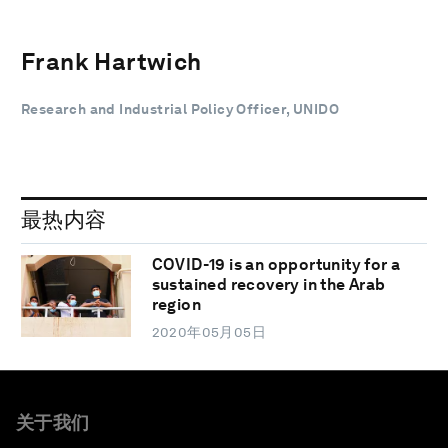
Frank Hartwich
Research and Industrial Policy Officer, UNIDO
最热内容
COVID-19 is an opportunity for a
sustained recovery in the Arab
region
2020年05月05日
关于我们