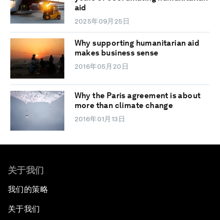
aid
2025年09月25日
Why supporting humanitarian aid
makes business sense
2016年05月20日
Why the Paris agreement is about
more than climate change
2016年01月13日
关于我们
我们的策略
关于我们