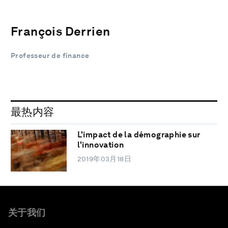
François Derrien
Professeur de finance
最热内容
L'impact de la démographie sur
l'innovation
2019年03月18日
关于我们