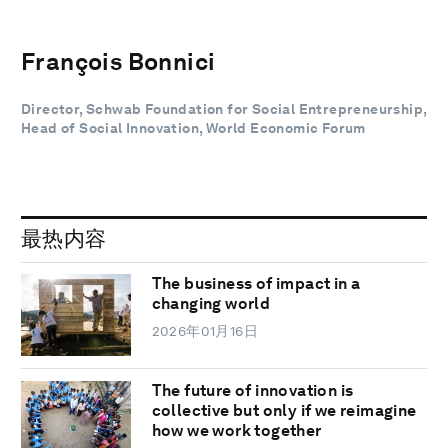
François Bonnici
Director, Schwab Foundation for Social Entrepreneurship,
Head of Social Innovation, World Economic Forum
最热内容
The business of impact in a
changing world
2026年01月16日
The future of innovation is
collective but only if we reimagine
how we work together