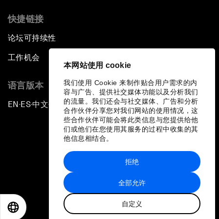
快捷链接
论坛可持续性
工作机会
本网站使用 cookie
我们使用 Cookie 来制作贴合用户需求的内
语言版本
容与广告、提供社交媒体功能以及分析我们
的流量。我们还会与社交媒体、广告和分析
EN
ES
中文
日本語
▪
▪
▪
合作伙伴分享您对我们网站的使用情况，这
些合作伙伴可能会将此类信息与您提供给他
们或他们在您使用其服务的过程中收集的其
他信息相结合。
拒绝
隐私政策和服务条款
全部允许
站点地图
自定义
©
2026
世界经济论坛
EN
ES
中文
日本語