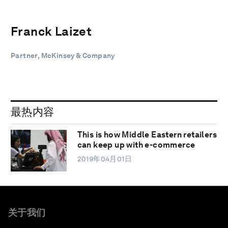
Franck Laizet
Partner, McKinsey & Company
最热内容
This is how Middle Eastern retailers
can keep up with e-commerce
2019年04月01日
关于我们