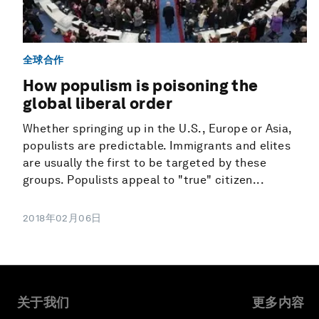
全球合作
How populism is poisoning the
global liberal order
Whether springing up in the U.S., Europe or Asia,
populists are predictable. Immigrants and elites
are usually the first to be targeted by these
groups. Populists appeal to "true" citizen...
2018年02月06日
关于我们
更多内容