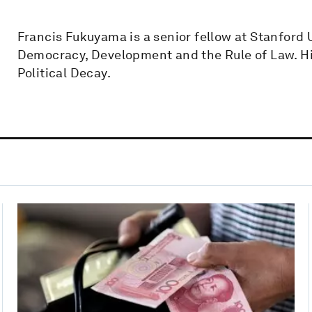
Francis Fukuyama is a senior fellow at Stanford 
Democracy, Development and the Rule of Law. His
Political Decay.