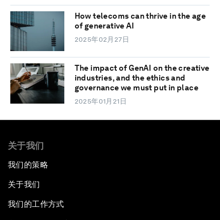
How telecoms can thrive in the age
of generative AI
2025年02月27日
The impact of GenAI on the creative
industries, and the ethics and
governance we must put in place
2025年01月21日
关于我们
我们的策略
关于我们
我们的工作方式