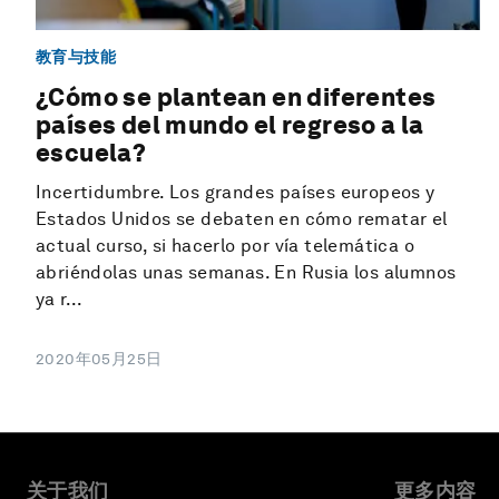
教育与技能
¿Cómo se plantean en diferentes
países del mundo el regreso a la
escuela?
Incertidumbre. Los grandes países europeos y
Estados Unidos se debaten en cómo rematar el
actual curso, si hacerlo por vía telemática o
abriéndolas unas semanas. En Rusia los alumnos
ya r...
2020年05月25日
关于我们
更多内容