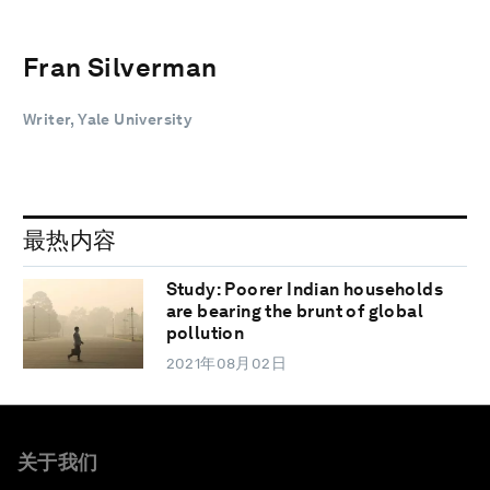
Fran Silverman
Writer, Yale University
最热内容
Study: Poorer Indian households
are bearing the brunt of global
pollution
2021年08月02日
关于我们