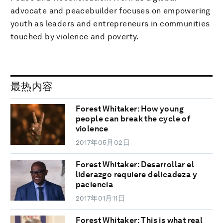
advocate and peacebuilder focuses on empowering
youth as leaders and entrepreneurs in communities
touched by violence and poverty.
最热内容
Forest Whitaker: How young
people can break the cycle of
violence
2017年05月02日
Forest Whitaker: Desarrollar el
liderazgo requiere delicadeza y
paciencia
2017年01月11日
Forest Whitaker: This is what real