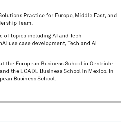
& Solutions Practice for Europe, Middle East, and
dership Team.
 of topics including AI and Tech
enAI use case development, Tech and AI
 at the European Business School in Oestrich-
, and the EGADE Business School in Mexico. In
opean Business School.