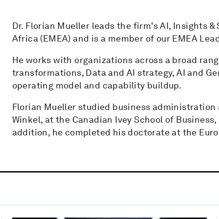
Dr. Florian Mueller leads the firm's AI, Insights 
Africa (EMEA) and is a member of our EMEA Lea
He works with organizations across a broad range
transformations, Data and AI strategy, AI and G
operating model and capability buildup.
Florian Mueller studied business administration
Winkel, at the Canadian Ivey School of Business
addition, he completed his doctorate at the Eur