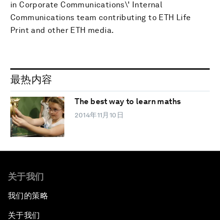
in Corporate Communications\' Internal
Communications team contributing to ETH Life
Print and other ETH media.
最热内容
The best way to learn maths
2014年11月10日
关于我们
我们的策略
关于我们