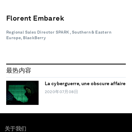
Florent Embarek
Regional Sales Director SPARK , Southern & Eastern
Europe, BlackBerry
最热内容
La cyberguerre, une obscure affaire
2020年07月08日
关于我们