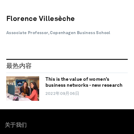
Florence Villesèche
Associate Professor, Copenhagen Business School
最热内容
This is the value of women's
business networks - new research
2022年09月06日
关于我们