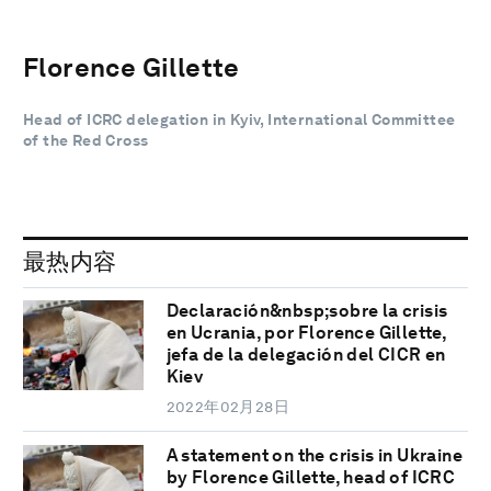
Florence Gillette
Head of ICRC delegation in Kyiv, International Committee
of the Red Cross
最热内容
Declaración&nbsp;sobre la crisis
en Ucrania, por Florence Gillette,
jefa de la delegación del CICR en
Kiev
2022年02月28日
A statement on the crisis in Ukraine
by Florence Gillette, head of ICRC