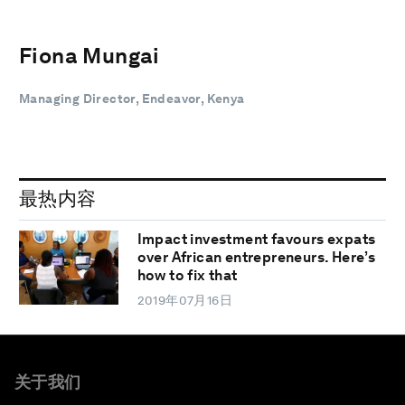
Fiona Mungai
Managing Director, Endeavor, Kenya
最热内容
Impact investment favours expats
over African entrepreneurs. Here’s
how to fix that
2019年07月16日
关于我们