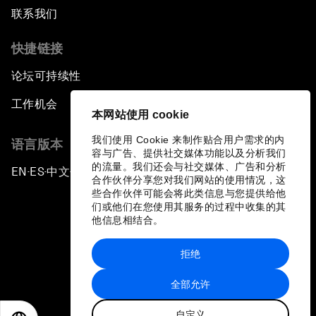
联系我们
快捷链接
论坛可持续性
工作机会
本网站使用 cookie
我们使用 Cookie 来制作贴合用户需求的内
语言版本
容与广告、提供社交媒体功能以及分析我们
的流量。我们还会与社交媒体、广告和分析
EN
ES
中文
日本語
▪
▪
▪
合作伙伴分享您对我们网站的使用情况，这
些合作伙伴可能会将此类信息与您提供给他
们或他们在您使用其服务的过程中收集的其
他信息相结合。
拒绝
隐私政策和服务条款
全部允许
站点地图
自定义