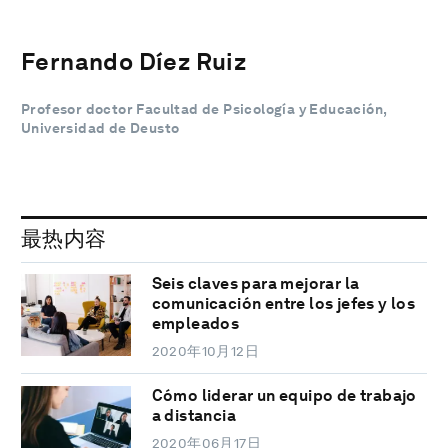
Fernando Díez Ruiz
Profesor doctor Facultad de Psicología y Educación,
Universidad de Deusto
最热内容
Seis claves para mejorar la
comunicación entre los jefes y los
empleados
2020年10月12日
Cómo liderar un equipo de trabajo
a distancia
2020年06月17日