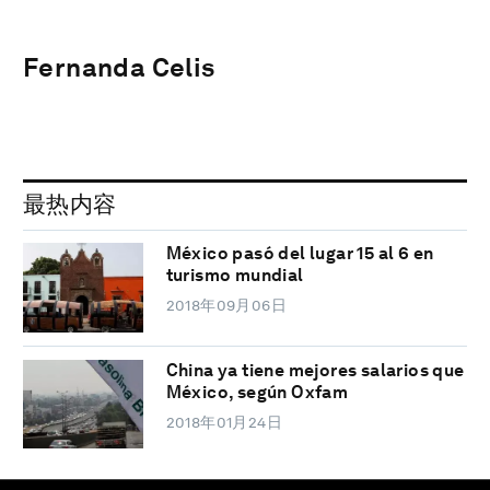
Fernanda Celis
最热内容
México pasó del lugar 15 al 6 en
turismo mundial
2018年09月06日
China ya tiene mejores salarios que
México, según Oxfam
2018年01月24日