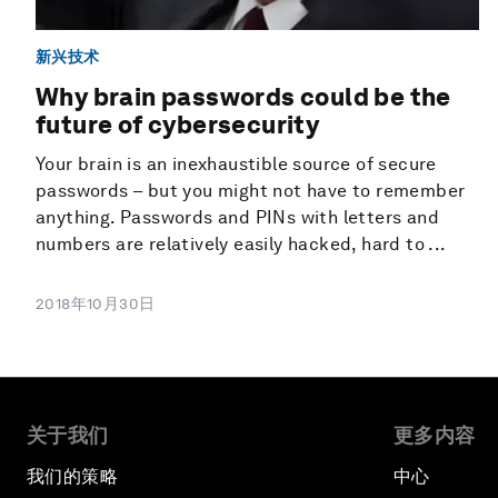
新兴技术
Why brain passwords could be the
future of cybersecurity
Your brain is an inexhaustible source of secure
passwords – but you might not have to remember
anything. Passwords and PINs with letters and
numbers are relatively easily hacked, hard to ...
2018年10月30日
关于我们
更多内容
我们的策略
中心