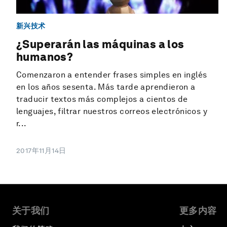
新兴技术
¿Superarán las máquinas a los
humanos?
Comenzaron a entender frases simples en inglés
en los años sesenta. Más tarde aprendieron a
traducir textos más complejos a cientos de
lenguajes, filtrar nuestros correos electrónicos y
r...
2017年11月14日
关于我们
更多内容