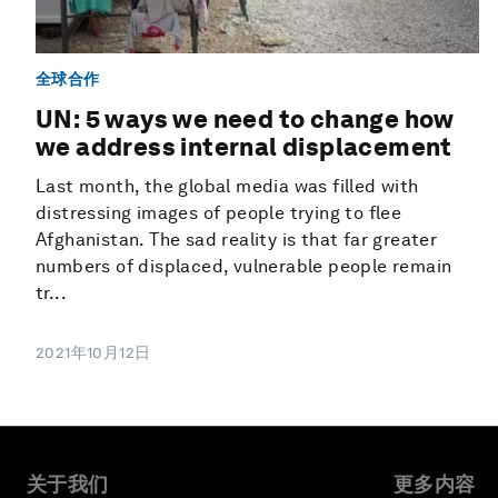
全球合作
UN: 5 ways we need to change how
we address internal displacement
Last month, the global media was filled with
distressing images of people trying to flee
Afghanistan. The sad reality is that far greater
numbers of displaced, vulnerable people remain
tr...
2021年10月12日
关于我们
更多内容