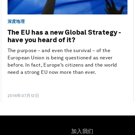
深度地理
The EU has a new Global Strategy -
have you heard of it?
The purpose – and even the survival – of the
European Union is being questioned as never
before. In fact, Europe’s citizens and the world
need a strong EU now more than ever.
2016年07月12日
加入我们