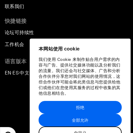
联系我们
快捷链接
论坛可持续性
工作机会
本网站使用 cookie
我们使用 Cookie 来制作贴合用户需求的内
语言版本
容与广告、提供社交媒体功能以及分析我们
的流量。我们还会与社交媒体、广告和分析
EN
ES
中文
日本語
▪
▪
▪
合作伙伴分享您对我们网站的使用情况，这
些合作伙伴可能会将此类信息与您提供给他
们或他们在您使用其服务的过程中收集的其
他信息相结合。
拒绝
隐私政策和服务条款
全部允许
站点地图
自定义