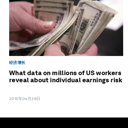
经济增长
What data on millions of US workers
reveal about individual earnings risk
2015年04月29日