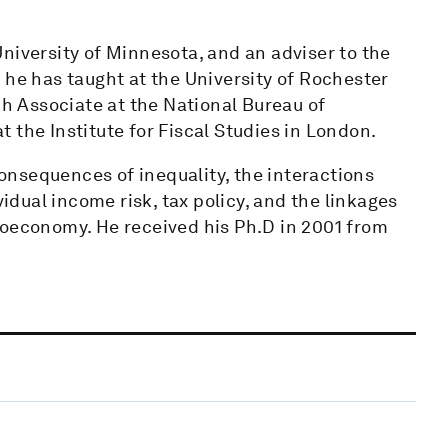
niversity of Minnesota, and an adviser to the
 he has taught at the University of Rochester
ch Associate at the National Bureau of
 the Institute for Fiscal Studies in London.
nsequences of inequality, the interactions
dual income risk, tax policy, and the linkages
roeconomy. He received his Ph.D in 2001 from