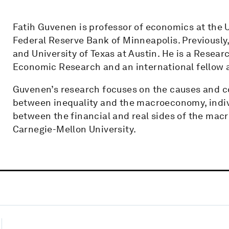
Fatih Guvenen is professor of economics at the U
Federal Reserve Bank of Minneapolis. Previously,
and University of Texas at Austin. He is a Resear
Economic Research and an international fellow at
Guvenen’s research focuses on the causes and co
between inequality and the macroeconomy, indivi
between the financial and real sides of the mac
Carnegie-Mellon University.