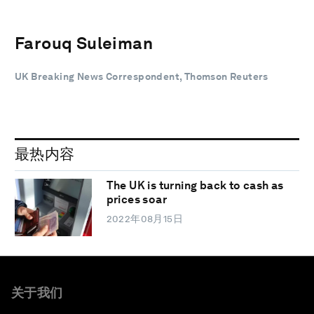
Farouq Suleiman
UK Breaking News Correspondent, Thomson Reuters
最热内容
The UK is turning back to cash as
prices soar
2022年08月15日
关于我们