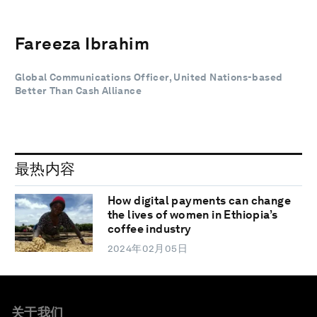
Fareeza Ibrahim
Global Communications Officer, United Nations-based
Better Than Cash Alliance
最热内容
How digital payments can change
the lives of women in Ethiopia’s
coffee industry
2024年02月05日
关于我们