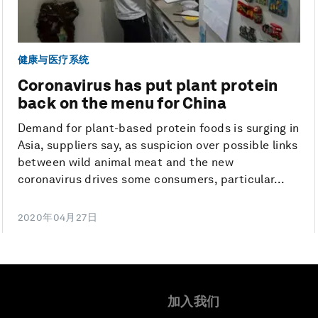
健康与医疗系统
Coronavirus has put plant protein
back on the menu for China
Demand for plant-based protein foods is surging in
Asia, suppliers say, as suspicion over possible links
between wild animal meat and the new
coronavirus drives some consumers, particular...
2020年04月27日
加入我们