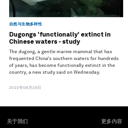
自然与生物多样性
Dugongs 'functionally' extinct in
Chinese waters - study
The dugong, a gentle marine mammal that has
frequented China's southern waters for hundreds
of years, has become functionally extinct in the
country, a new study said on Wednesday.
2022年08月25日
关于我们
更多内容