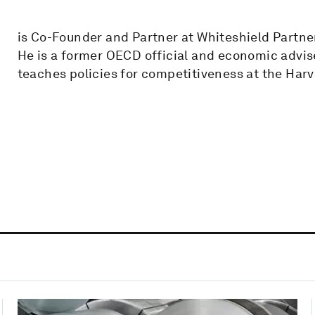
is Co-Founder and Partner at Whiteshield Partner
He is a former OECD official and economic advis
teaches policies for competitiveness at the Ha