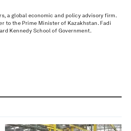
s, a global economic and policy advisory firm.
er to the Prime Minister of Kazakhstan. Fadi
rvard Kennedy School of Government.