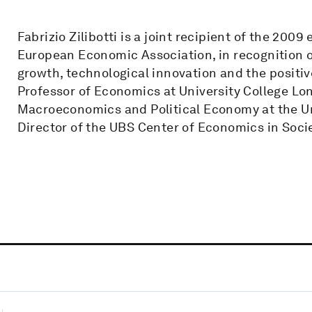
Fabrizio Zilibotti is a joint recipient of the 2009
European Economic Association, in recognition o
growth, technological innovation and the positive
Professor of Economics at University College Lon
Macroeconomics and Political Economy at the Univ
Director of the UBS Center of Economics in Socie