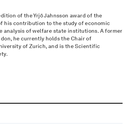
 edition of the Yrjö Jahnsson award of the
f his contribution to the study of economic
 analysis of welfare state institutions. A former
don, he currently holds the Chair of
ersity of Zurich, and is the Scientific
ty.