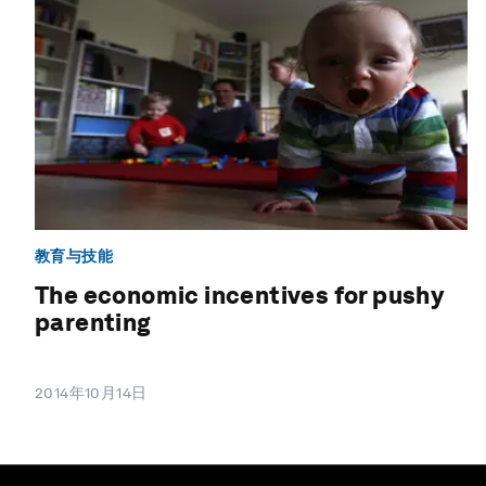
教育与技能
The economic incentives for pushy
parenting
2014年10月14日