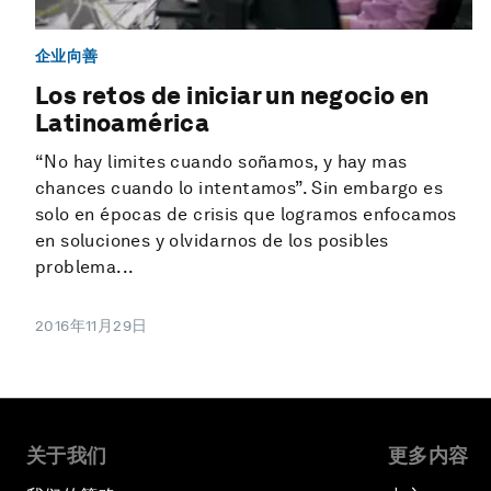
企业向善
Los retos de iniciar un negocio en
Latinoamérica
“No hay limites cuando soñamos, y hay mas
chances cuando lo intentamos”. Sin embargo es
solo en épocas de crisis que logramos enfocamos
en soluciones y olvidarnos de los posibles
problema...
2016年11月29日
关于我们
更多内容