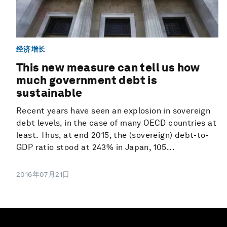
经济增长
This new measure can tell us how
much government debt is
sustainable
Recent years have seen an explosion in sovereign
debt levels, in the case of many OECD countries at
least. Thus, at end 2015, the (sovereign) debt-to-
GDP ratio stood at 243% in Japan, 105...
2016年07月21日