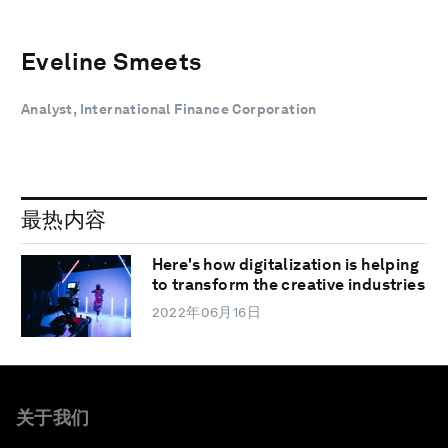
Eveline Smeets
Analyst, International Finance Corporation
最热内容
Here's how digitalization is helping
to transform the creative industries
2022年06月16日
关于我们