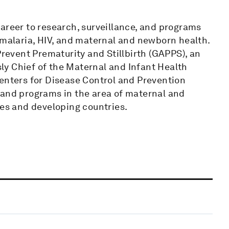
areer to research, surveillance, and programs
 malaria, HIV, and maternal and newborn health.
Prevent Prematurity and Stillbirth (GAPPS), an
usly Chief of the Maternal and Infant Health
Centers for Disease Control and Prevention
 and programs in the area of maternal and
tes and developing countries.