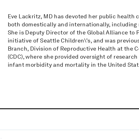
Eve Lackritz, MD has devoted her public health c
both domestically and internationally, including
She is Deputy Director of the Global Alliance to 
initiative of Seattle Children\'s, and was previo
Branch, Division of Reproductive Health at the 
(CDC), where she provided oversight of research
infant morbidity and mortality in the United Sta