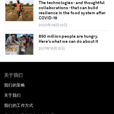
The technologies - and thoughtful
collaborations - that can build
resilience in the food system after
COVID-19
2020年06月23日
850 million people are hungry.
Here's what we can do about it
2017年10月10日
关于我们
我们的策略
关于我们
我们的工作方式