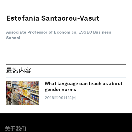
Estefania Santacreu-Vasut
Associate Professor of Economics, ESSEC Business
School
最热内容
What language can teach us about
gender norms
2016年09月14日
关于我们