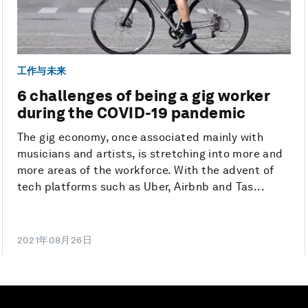
工作与未来
6 challenges of being a gig worker
during the COVID-19 pandemic
The gig economy, once associated mainly with
musicians and artists, is stretching into more and
more areas of the workforce. With the advent of
tech platforms such as Uber, Airbnb and Tas...
2021年08月26日