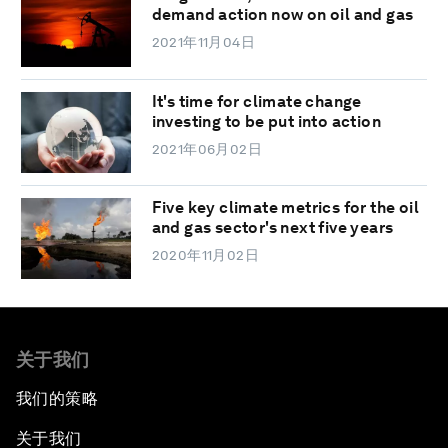
demand action now on oil and gas
2021年11月04日
It's time for climate change
investing to be put into action
2021年06月02日
Five key climate metrics for the oil
and gas sector's next five years
2020年11月02日
关于我们
我们的策略
关于我们