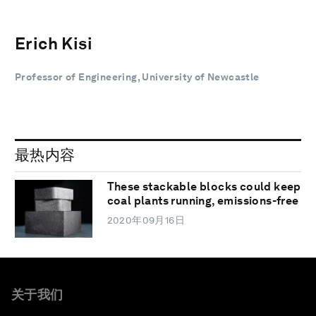
Erich Kisi
Professor of Engineering, University of Newcastle
最热内容
These stackable blocks could keep
coal plants running, emissions-free
2020年09月16日
关于我们