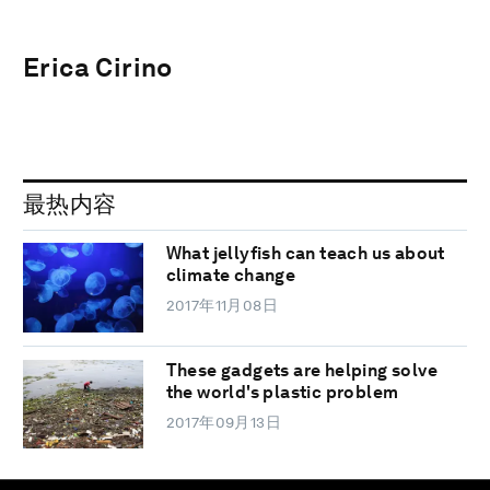
Erica Cirino
最热内容
What jellyfish can teach us about
climate change
2017年11月08日
These gadgets are helping solve
the world's plastic problem
2017年09月13日