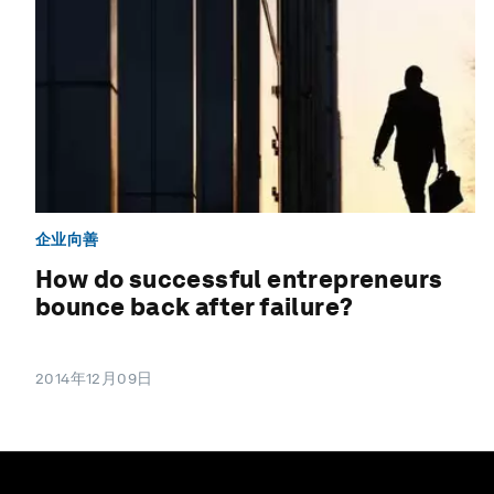
企业向善
How do successful entrepreneurs
bounce back after failure?
2014年12月09日