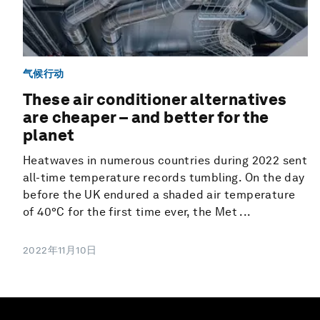
气候行动
These air conditioner alternatives
are cheaper – and better for the
planet
Heatwaves in numerous countries during 2022 sent
all-time temperature records tumbling. On the day
before the UK endured a shaded air temperature
of 40°C for the first time ever, the Met ...
2022年11月10日