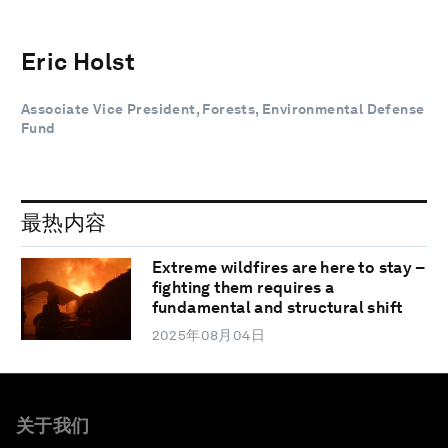
Eric Holst
Associate Vice President, Forests, Environmental Defense
Fund
最热内容
Extreme wildfires are here to stay –
fighting them requires a
fundamental and structural shift
2025年08月04日
关于我们