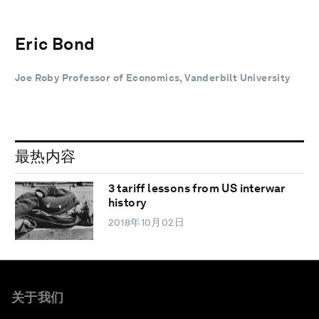
Eric Bond
Joe Roby Professor of Economics, Vanderbilt University
最热内容
3 tariff lessons from US interwar
history
2018年10月02日
关于我们