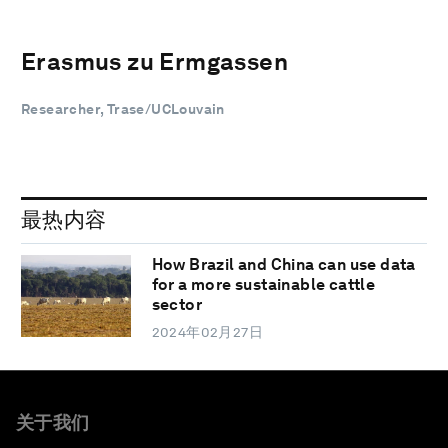
Erasmus zu Ermgassen
Researcher, Trase/UCLouvain
最热内容
How Brazil and China can use data
for a more sustainable cattle
sector
2024年02月27日
关于我们