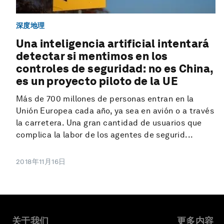
深度地理
Una inteligencia artificial intentará
detectar si mentimos en los
controles de seguridad: no es China,
es un proyecto piloto de la UE
Más de 700 millones de personas entran en la
Unión Europea cada año, ya sea en avión o a través
la carretera. Una gran cantidad de usuarios que
complica la labor de los agentes de segurid...
2018年11月16日
关于我们
更多内容