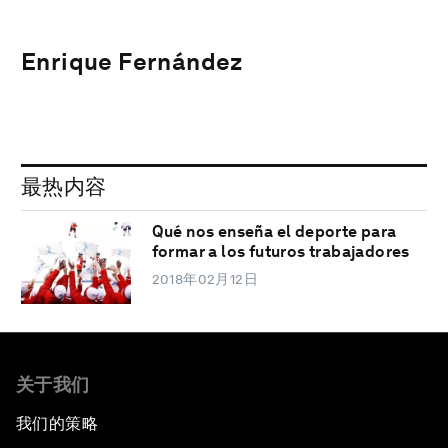
Enrique Fernández
最热内容
Qué nos enseña el deporte para
formar a los futuros trabajadores
2018年02月12日
关于我们
我们的策略